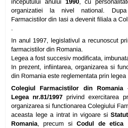
inceputului anului
1990
, cu personalitat
organizatiei la nivel national. Dupa
Farmacistilor din Iasi a devenit filiala a C
.
In anul 1997, legislativul a recunoscut pr
farmacistilor din Romania.
Legea a fost succesiv modificata, imbunata
In prezent, infiintarea, organizarea si fun
din Romania este reglementata prin legea 
Colegiul Farmacistilor din Romania 
Legea nr.81/1997
privind exercitarea pr
organizarea si functionarea Colegiului Far
aceasta lege a intrat in vigoare si
Statu
Romania
, precum si
Codul de etica 