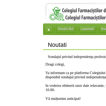
Despre Noi
Legislatie
Do
Noutati
Sondajul privind independența profesio
Dragi colegi,
Va informam ca pe platforma Colegiului 
disponibil sondajul privind independența 
In vederea obtinerii unor date relavante,
10.00.
Vă mulțumim anticipat!