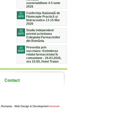
sustenabilitate 4-5 iunie
2026
Conferința Națională de
21
APR
Fitoterapie Practică și
Nutraceutice 13-15 Mai
2026
Studiu independent
20
APR
privind activitatea
Colegiului Farmacistilor
din România
Preventia prin
10
MAR
vaccinare: Extinderea
rolului farmacistului în
comunitate - 20.03.2026,
ora 15:00, Hotel Traian
Contact
in Romania -
Web Design & Development
Incorom