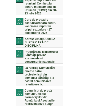
AUG
Aspecte importante ale
reuniunii Comitetului
pentru medicamente de
uz uman (CHMP) din 20-
23 iulie 2026
Curs de pregatire
29
JUL
postuniversitara pentru
vaccinare impotriva
gripei sezoniere - 17
septembrie 2026
Adresa email COMISIA
28
JUL
SUPERIOARĂ DE
DISCIPLINĂ
Precizări ale Ministerului
17
JUL
Sănătății privind
examenele și
concursurile naționale
La rubrica Comunicări
16
JUL
directe către
profesioniștii din
domeniul sănătății s-a
postat comunicarea
referitoare la:
Comunicat de presă
15
JUL
comun: Colegiul
Farmaciștilor din
România și Asociațiile
reprezentative susțin