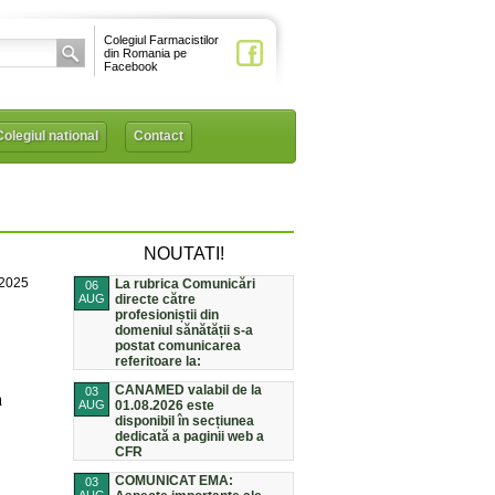
Colegiul Farmacistilor
din Romania pe
Facebook
Colegiul national
Contact
NOUTATI!
/2025
La rubrica Comunicări
06
AUG
directe către
profesioniștii din
domeniul sănătății s-a
postat comunicarea
referitoare la:
CANAMED valabil de la
03
a
AUG
01.08.2026 este
disponibil în secțiunea
dedicată a paginii web a
CFR
COMUNICAT EMA:
03