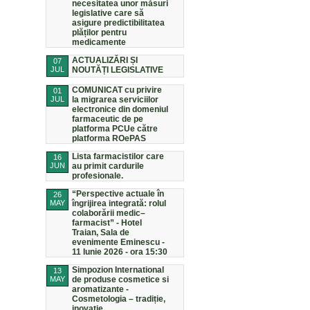
necesitatea unor măsuri
legislative care să
asigure predictibilitatea
plăților pentru
medicamente
ACTUALIZĂRI ȘI
07
JUL
NOUTĂȚI LEGISLATIVE
COMUNICAT cu privire
01
JUL
la migrarea serviciilor
electronice din domeniul
farmaceutic de pe
platforma PCUe către
platforma ROePAS
Lista farmacistilor care
16
JUN
au primit cardurile
profesionale.
“Perspective actuale în
26
MAY
îngrijirea integrată: rolul
colaborării medic–
farmacist” - Hotel
Traian, Sala de
evenimente Eminescu -
11 Iunie 2026 - ora 15:30
Simpozion International
13
MAY
de produse cosmetice si
aromatizante -
Cosmetologia – tradiție,
inovație,