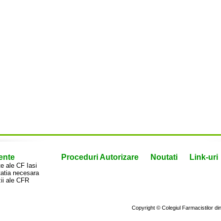
ente
Proceduri Autorizare
Noutati
Link-uri
 ale CF Iasi
atia necesara
ii ale CFR
Copyright © Colegiul Farmacistilor d