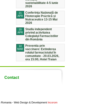
sustenabilitate 4-5 iunie
2026
Conferința Națională de
21
APR
Fitoterapie Practică și
Nutraceutice 13-15 Mai
2026
Studiu independent
20
APR
privind activitatea
Colegiului Farmacistilor
din România
Preventia prin
10
MAR
vaccinare: Extinderea
rolului farmacistului în
comunitate - 20.03.2026,
ora 15:00, Hotel Traian
Contact
in Romania -
Web Design & Development
Incorom