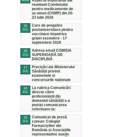
AUG
Aspecte importante ale
reuniunii Comitetului
pentru medicamente de
uz uman (CHMP) din 20-
23 iulie 2026
Curs de pregatire
29
JUL
postuniversitara pentru
vaccinare impotriva
gripei sezoniere - 17
septembrie 2026
Adresa email COMISIA
28
JUL
SUPERIOARĂ DE
DISCIPLINĂ
Precizări ale Ministerului
17
JUL
Sănătății privind
examenele și
concursurile naționale
La rubrica Comunicări
16
JUL
directe către
profesioniștii din
domeniul sănătății s-a
postat comunicarea
referitoare la:
Comunicat de presă
15
JUL
comun: Colegiul
Farmaciștilor din
România și Asociațiile
reprezentative susțin