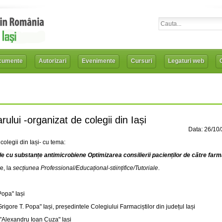
cumente
Autorizari
Evenimente
Cursuri
Legaturi web
ului -organizat de colegii din Iași
Data: 26/10
colegii din Iași- cu tema:
le cu substanțe antimicrobiene Optimizarea consilierii pacienților de către farm
ce, la
secțiunea Professional/Educațional-stiințifice/Tutoriale
.
Popa" Iași
Grigore T. Popa" Iași, președintele Colegiului Farmaciștilor din județul Iași
a "Alexandru Ioan Cuza" Iași