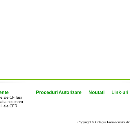
ente
Proceduri Autorizare
Noutati
Link-uri
 ale CF Iasi
atia necesara
ii ale CFR
Copyright © Colegiul Farmacistilor d