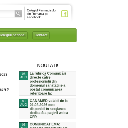
Colegiul Farmacistilor
din Romania pe
Facebook
Colegiul national
Contact
NOUTATI!
La rubrica Comunicări
06
/2023
AUG
directe către
profesioniștii din
domeniul sănătății s-a
acisti
postat comunicarea
referitoare la:
CANAMED valabil de la
03
AUG
01.08.2026 este
disponibil în secțiunea
dedicată a paginii web a
CFR
COMUNICAT EMA:
03