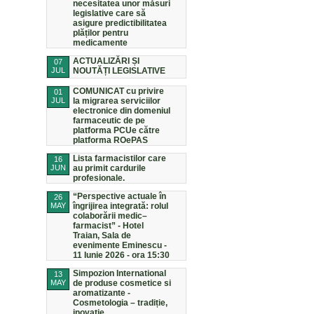
necesitatea unor măsuri
legislative care să
asigure predictibilitatea
plăților pentru
medicamente
ACTUALIZĂRI ȘI
07
JUL
NOUTĂȚI LEGISLATIVE
COMUNICAT cu privire
01
JUL
la migrarea serviciilor
electronice din domeniul
farmaceutic de pe
platforma PCUe către
platforma ROePAS
Lista farmacistilor care
16
JUN
au primit cardurile
profesionale.
“Perspective actuale în
26
MAY
îngrijirea integrată: rolul
colaborării medic–
farmacist” - Hotel
Traian, Sala de
evenimente Eminescu -
11 Iunie 2026 - ora 15:30
Simpozion International
13
MAY
de produse cosmetice si
aromatizante -
Cosmetologia – tradiție,
inovație,