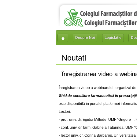
Despre Noi
Legislatie
Do
Noutati
Înregistrarea video a webinar
Înregistrarea video a webinarului -organizat de 
Ghid de consiliere farmaceutică în prescripții
este disponibilă în portalul platformei informati
Lectori:
- prof. univ. dr. Egidia Miftode, UMF "Grigore T. 
- conf. univ. dr. farm. Gabriela Tătărîngă, UMF "
- lector univ. dr. Corina Barbaros, Universitate