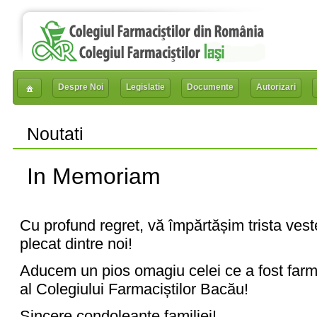
Despre Noi
Legislatie
Documente
Autorizari
Noutati
In Memoriam
Cu profund regret, vă împărtășim trista veste
plecat dintre noi!
Aducem un pios omagiu celei ce a fost farm
al Colegiului Farmaciștilor Bacău!
Sincere condoleanțe familiei!