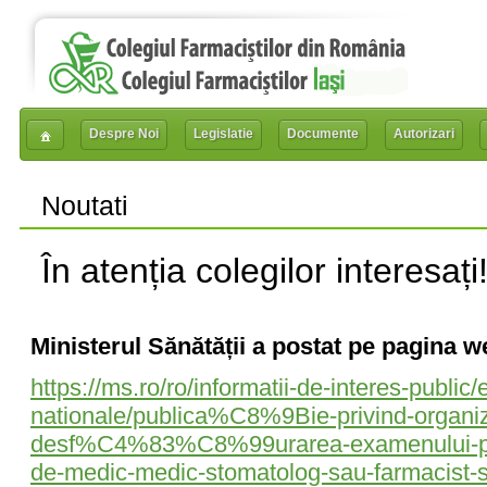
Despre Noi
Legislatie
Documente
Autorizari
Noutati
În atenția colegilor interesați
Ministerul Sănătății a postat pe pagina web
https://ms.ro/ro/informatii-de-interes-publ
nationale/publica%C8%9Bie-privind-organ
desf%C4%83%C8%99urarea-examenului-pen
de-medic-medic-stomatolog-sau-farmacist-sp