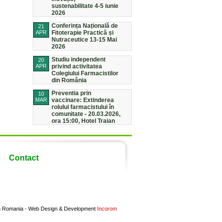
sustenabilitate 4-5 iunie
2026
Conferința Națională de
21
APR
Fitoterapie Practică și
Nutraceutice 13-15 Mai
2026
Studiu independent
20
APR
privind activitatea
Colegiului Farmacistilor
din România
Preventia prin
10
MAR
vaccinare: Extinderea
rolului farmacistului în
comunitate - 20.03.2026,
ora 15:00, Hotel Traian
Contact
in Romania -
Web Design & Development
Incorom