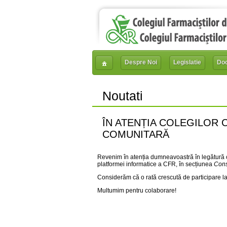
Despre Noi
Legislatie
Do
Noutati
ÎN ATENȚIA COLEGILOR 
COMUNITARĂ
Revenim în atenția dumneavoastră în legătură cu 
platformei informatice a CFR, în secțiunea
Cons
Considerăm că o rată crescută de participare l
Multumim pentru colaborare!