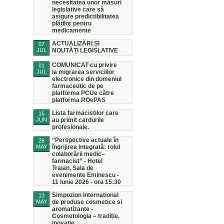
necesitatea unor măsuri
legislative care să
asigure predictibilitatea
plăților pentru
medicamente
ACTUALIZĂRI ȘI
07
JUL
NOUTĂȚI LEGISLATIVE
COMUNICAT cu privire
01
JUL
la migrarea serviciilor
electronice din domeniul
farmaceutic de pe
platforma PCUe către
platforma ROePAS
Lista farmacistilor care
16
JUN
au primit cardurile
profesionale.
“Perspective actuale în
26
MAY
îngrijirea integrată: rolul
colaborării medic–
farmacist” - Hotel
Traian, Sala de
evenimente Eminescu -
11 Iunie 2026 - ora 15:30
Simpozion International
13
MAY
de produse cosmetice si
aromatizante -
Cosmetologia – tradiție,
inovație,