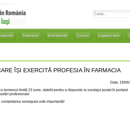
cumente
Autorizari
Evenimente
Cursuri
Legaturi web
CARE ÎȘI EXERCITĂ PROFESIA ÎN FARMACIA
Data: 19/06
termenul limită 23 iunie, stabilit pentru a răspunde la sondajul postat în portalul
ultări profesionale
.
a completarea sondajului este importantă!