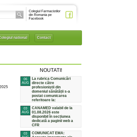
Colegiul Farmacistilor
din Romania pe
Facebook
Colegiul national
Contact
NOUTATI!
La rubrica Comunicări
06
AUG
directe către
/2025
profesioniștii din
domeniul sănătății s-a
postat comunicarea
referitoare la:
CANAMED valabil de la
03
AUG
01.08.2026 este
disponibil în secțiunea
dedicată a paginii web a
CFR
COMUNICAT EMA:
03