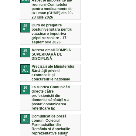
AUG
Aspecte importante ale
reuniunii Comitetului
pentru medicamente de
uz uman (CHMP) din 20-
23 iulie 2026
Curs de pregatire
29
JUL
postuniversitara pentru
vaccinare impotriva
gripei sezoniere - 17
septembrie 2026
Adresa email COMISIA
28
JUL
SUPERIOARĂ DE
DISCIPLINĂ
Precizări ale Ministerului
17
JUL
Sănătății privind
examenele și
concursurile naționale
La rubrica Comunicări
16
JUL
directe către
profesioniștii din
domeniul sănătății s-a
postat comunicarea
referitoare la:
Comunicat de presă
15
JUL
comun: Colegiul
Farmaciștilor din
România și Asociațiile
reprezentative susțin