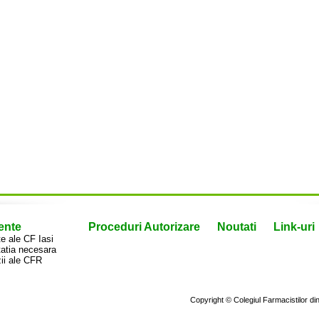
ente
Proceduri Autorizare
Noutati
Link-uri
 ale CF Iasi
atia necesara
ii ale CFR
Copyright © Colegiul Farmacistilor d