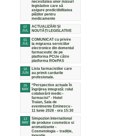
necesitatea unor măsuri
legislative care să
asigure predictibilitatea
plăților pentru
medicamente
ACTUALIZĂRI ȘI
07
JUL
NOUTĂȚI LEGISLATIVE
COMUNICAT cu privire
01
JUL
la migrarea serviciilor
electronice din domeniul
farmaceutic de pe
platforma PCUe către
platforma ROePAS
Lista farmacistilor care
16
JUN
au primit cardurile
profesionale.
“Perspective actuale în
26
MAY
îngrijirea integrată: rolul
colaborării medic–
farmacist” - Hotel
Traian, Sala de
evenimente Eminescu -
11 Iunie 2026 - ora 15:30
Simpozion International
13
MAY
de produse cosmetice si
aromatizante -
Cosmetologia – tradiție,
inovație,