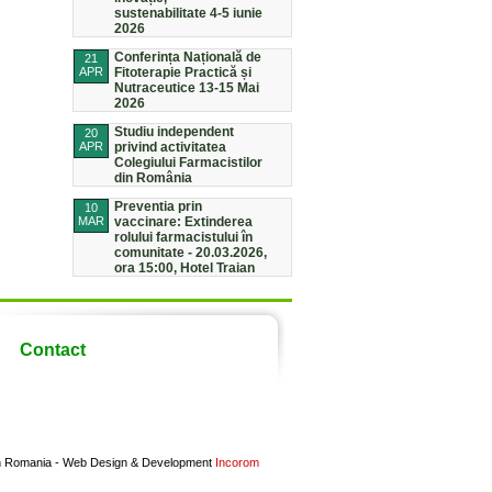
sustenabilitate 4-5 iunie
2026
Conferința Națională de
21
APR
Fitoterapie Practică și
Nutraceutice 13-15 Mai
2026
Studiu independent
20
APR
privind activitatea
Colegiului Farmacistilor
din România
Preventia prin
10
MAR
vaccinare: Extinderea
rolului farmacistului în
comunitate - 20.03.2026,
ora 15:00, Hotel Traian
Contact
in Romania -
Web Design & Development
Incorom