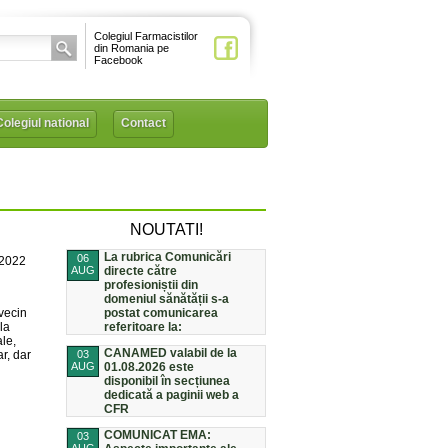
Colegiul Farmacistilor
din Romania pe
Facebook
Colegiul national
Contact
NOUTATI!
La rubrica Comunicări
06
/2022
AUG
directe către
profesioniștii din
domeniul sănătății s-a
 vecin
postat comunicarea
la
referitoare la:
ale,
CANAMED valabil de la
r, dar
03
AUG
01.08.2026 este
disponibil în secțiunea
dedicată a paginii web a
CFR
COMUNICAT EMA:
03