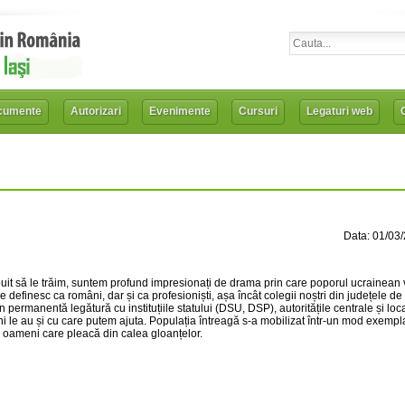
cumente
Autorizari
Evenimente
Cursuri
Legaturi web
Data: 01/03
rebuit să le trăim, suntem profund impresionați de drama prin care poporul ucrainean
e definesc ca români, dar și ca profesioniști, așa încât colegii noștri din județele de 
permanentă legătură cu instituțiile statului (DSU, DSP), autoritățile centrale și loc
i le au și cu care putem ajuta. Populația întreagă s-a mobilizat într-un mod exempla
 de oameni care pleacă din calea gloanțelor.