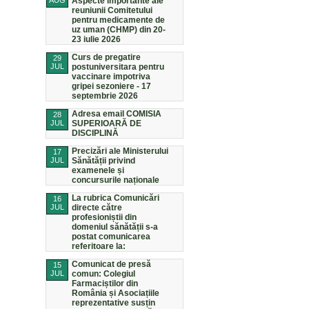
AUG
Aspecte importante ale
reuniunii Comitetului
pentru medicamente de
uz uman (CHMP) din 20-
23 iulie 2026
Curs de pregatire
29
JUL
postuniversitara pentru
vaccinare impotriva
gripei sezoniere - 17
septembrie 2026
Adresa email COMISIA
28
JUL
SUPERIOARĂ DE
DISCIPLINĂ
Precizări ale Ministerului
17
JUL
Sănătății privind
examenele și
concursurile naționale
La rubrica Comunicări
16
JUL
directe către
profesioniștii din
domeniul sănătății s-a
postat comunicarea
referitoare la:
Comunicat de presă
15
JUL
comun: Colegiul
Farmaciștilor din
România și Asociațiile
reprezentative susțin