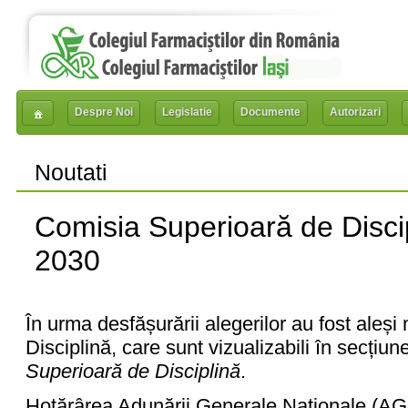
Despre Noi
Legislatie
Documente
Autorizari
Noutati
Comisia Superioară de Disci
2030
În urma desfășurării alegerilor au fost aleș
Disciplină, care sunt vizualizabili în secțiu
Superioară de Disciplină
.
Hotărârea Adunării Generale Naționale (AGN