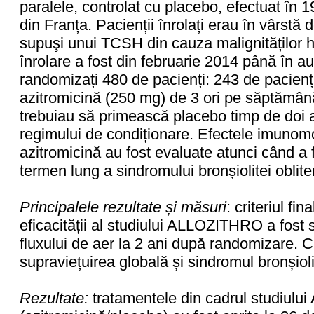
paralele, controlat cu placebo, efectuat în 
din Franța. Pacienții înrolați erau în vârstă 
supuşi unui TCSH din cauza malignităților 
înrolare a fost din februarie 2014 până în au
randomizați 480 de pacienți: 243 de pacienț
azitromicină (250 mg) de 3 ori pe săptămână
trebuiau să primească placebo timp de doi 
regimului de condiționare. Efectele imunomo
azitromicină au fost evaluate atunci când a f
termen lung a sindromului bronșiolitei oblite
Principalele rezultate și măsuri
: criteriul fi
eficacității al studiului ALLOZITHRO a fost 
fluxului de aer la 2 ani după randomizare. Cr
supraviețuirea globală și sindromul bronșiolit
Rezultate:
tratamentele din cadrul studiul