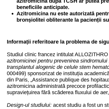
azitromicină după TCSH ar putea pre
beneficiile anticipate.
Azitromicina nu este autorizată pentr
bronșiolitei obliterante la pacienții 
Informații referitoare la problema de sig
Studiul clinic francez intitulat ALLOZITHRO 
azitromicinei pentru prevenirea sindromului 
transplantul alogenic de celule stem hemat
000499) sponsorizat de instituția academică
din Paris, „Assistance publique des hopitaux
azitromicina administrată precoce profilact
supraviețuirea fără scăderea fluxului de ae
Design
-
ul studiului:
acest studiu a fost un st