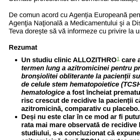
De comun acord cu Agenția Europeană pen
Agenţia Naţională a Medicamentului şi a Di
Teva dorește să vă informeze cu privire la 
Rezumat
1
Un studiu clinic ALLOZITHRO
care a
termen lung a
azitromicinei pentru p
bronșiolitei obliterante
la pacienții s
de celule stem hematopoietice (TCSH)
hematologice
a fost încheiat premat
risc crescut de recidive la pacienții 
azitromicină, comparativ cu placebo.
Deși nu este clar în ce mod ar fi putu
rata mai mare observată de recidive 
studiului, s-a concluzionat că expun